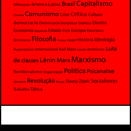
Capitalismo
Brasil
América Latina
Althusser
Comunismo
Crítica
Crise
Cultura
Cinema
democracia
Direito
Democracia burguesa
Dialética
Economia
Europa
Estado
Fascismo
EUA
Esquerda
Filosofia
Ideologia
História
feminismo
Hegel
França
Luta
Karl Marx
Internacional
Lacan
leninismo
Imperialismo
Marxismo
Lênin
Marx
de classes
Política
Psicanalise
Neoliberalismo
Organização
Revolução
Socialismo
Slavoj Zizek
racismo
Rússia
Tática
Trabalho