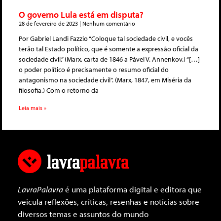
O governo Lula está em disputa?
28 de fevereiro de 2023
Nenhum comentário
Por Gabriel Landi Fazzio “Coloque tal sociedade civil, e vocês
terão tal Estado político, que é somente a expressão oficial da
sociedade civil.” (Marx, carta de 1846 a Pável V. Annenkov.) “[…]
o poder político é precisamente o resumo oficial do
antagonismo na sociedade civil”. (Marx, 1847, em Miséria da
filosofia.) Com o retorno da
Leia mais »
LavraPalavra
é uma plataforma digital e editora que
veicula reflexões, críticas, resenhas e notícias sobre
diversos temas e assuntos do mundo