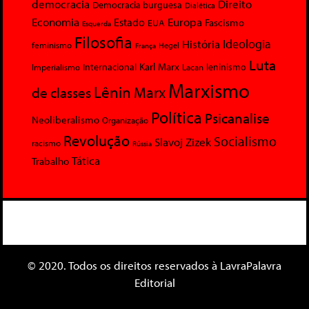
democracia
Direito
Democracia burguesa
Dialética
Economia
Europa
Estado
Fascismo
EUA
Esquerda
Filosofia
Ideologia
História
feminismo
Hegel
França
Luta
Karl Marx
Internacional
Lacan
leninismo
Imperialismo
Marxismo
Lênin
Marx
de classes
Política
Psicanalise
Neoliberalismo
Organização
Revolução
Socialismo
Slavoj Zizek
racismo
Rússia
Tática
Trabalho
© 2020. Todos os direitos reservados à LavraPalavra
Editorial