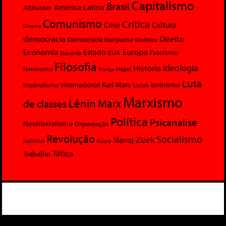
Capitalismo
Brasil
América Latina
Althusser
Comunismo
Crítica
Crise
Cultura
Cinema
democracia
Direito
Democracia burguesa
Dialética
Economia
Europa
Estado
Fascismo
EUA
Esquerda
Filosofia
Ideologia
História
feminismo
Hegel
França
Luta
Karl Marx
Internacional
Lacan
leninismo
Imperialismo
Marxismo
Lênin
Marx
de classes
Política
Psicanalise
Neoliberalismo
Organização
Revolução
Socialismo
Slavoj Zizek
racismo
Rússia
Tática
Trabalho