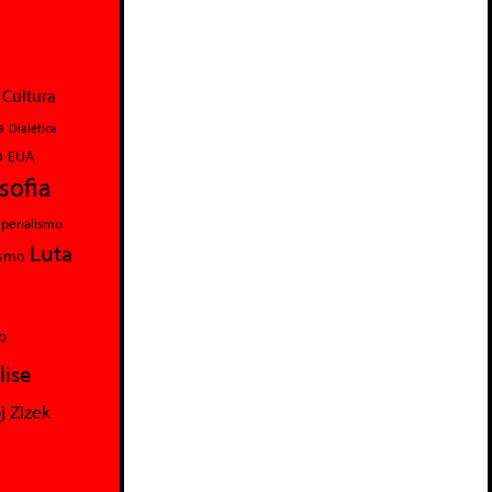
Cultura
a
Dialética
o
EUA
osofia
perialismo
Luta
ismo
o
lise
j Zizek