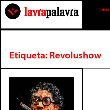
Início
Etiqueta: Revolushow