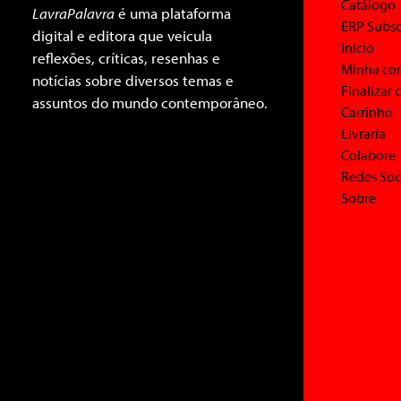
Catálogo
LavraPalavra
é uma plataforma
ERP Subsc
digital e editora que veicula
Início
reflexões, críticas, resenhas e
Minha co
notícias sobre diversos temas e
Finalizar
assuntos do mundo contemporâneo.
Carrinho
Livraria
Colabore
Redes Soc
Sobre