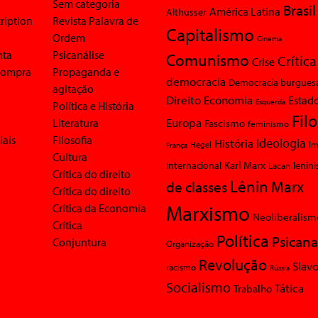
Sem categoria
Brasil
América Latina
Althusser
ription
Revista Palavra de
Capitalismo
Ordem
Cinema
nta
Psicanálise
Comunismo
Crítica
Crise
 compra
Propaganda e
democracia
Democracia burgues
agitação
Economia
Direito
Estad
Esquerda
Política e História
Fil
Europa
Literatura
Fascismo
feminismo
iais
Filosofia
Ideologia
História
Im
Hegel
França
Cultura
Karl Marx
Internacional
Lacan
lenin
Crítica do direito
Lênin
Marx
de classes
Crítica do direito
Marxismo
Crítica da Economia
Neoliberalism
Crítica
Política
Psicana
Conjuntura
Organização
Revolução
Slavo
racismo
Rússia
Socialismo
Tática
Trabalho