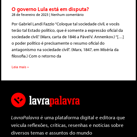
O governo Lula está em disputa?
28 de fevereiro de 2023
Nenhum comentário
Por Gabriel Landi Fazzio “Coloque tal sociedade civil, e vocês
terão tal Estado político, que é somente a expressão oficial da
sociedade civil.” (Marx, carta de 1846 a Pável V. Annenkov.) “[…]
o poder político é precisamente o resumo oficial do
antagonismo na sociedade civil”. (Marx, 1847, em Miséria da
filosofia.) Com o retorno da
Leia mais »
LavraPalavra
é uma plataforma digital e editora que
veicula reflexões, críticas, resenhas e notícias sobre
diversos temas e assuntos do mundo