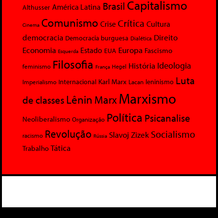
Capitalismo
Brasil
América Latina
Althusser
Comunismo
Crítica
Crise
Cultura
Cinema
democracia
Direito
Democracia burguesa
Dialética
Economia
Europa
Estado
Fascismo
EUA
Esquerda
Filosofia
Ideologia
História
feminismo
Hegel
França
Luta
Karl Marx
Internacional
Lacan
leninismo
Imperialismo
Marxismo
Lênin
Marx
de classes
Política
Psicanalise
Neoliberalismo
Organização
Revolução
Socialismo
Slavoj Zizek
racismo
Rússia
Tática
Trabalho