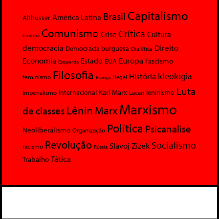
Capitalismo
Brasil
América Latina
Althusser
Comunismo
Crítica
Crise
Cultura
Cinema
democracia
Direito
Democracia burguesa
Dialética
Economia
Europa
Estado
Fascismo
EUA
Esquerda
Filosofia
Ideologia
História
feminismo
Hegel
França
Luta
Karl Marx
Internacional
Lacan
leninismo
Imperialismo
Marxismo
Lênin
Marx
de classes
Política
Psicanalise
Neoliberalismo
Organização
Revolução
Socialismo
Slavoj Zizek
racismo
Rússia
Tática
Trabalho