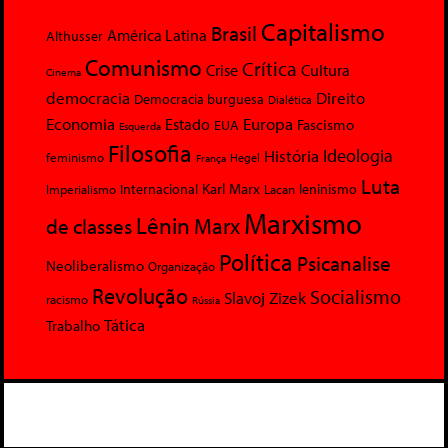
Capitalismo
Brasil
América Latina
Althusser
Comunismo
Crítica
Crise
Cultura
Cinema
democracia
Direito
Democracia burguesa
Dialética
Economia
Europa
Estado
Fascismo
EUA
Esquerda
Filosofia
Ideologia
História
feminismo
Hegel
França
Luta
Karl Marx
Internacional
Lacan
leninismo
Imperialismo
Marxismo
Lênin
Marx
de classes
Política
Psicanalise
Neoliberalismo
Organização
Revolução
Socialismo
Slavoj Zizek
racismo
Rússia
Tática
Trabalho