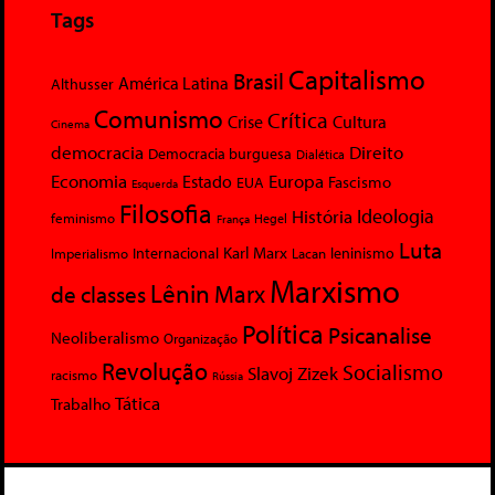
Tags
Capitalismo
Brasil
América Latina
Althusser
Comunismo
Crítica
Crise
Cultura
Cinema
democracia
Direito
Democracia burguesa
Dialética
Economia
Europa
Estado
Fascismo
EUA
Esquerda
Filosofia
Ideologia
História
feminismo
Hegel
França
Luta
Karl Marx
Internacional
Lacan
leninismo
Imperialismo
Marxismo
Lênin
Marx
de classes
Política
Psicanalise
Neoliberalismo
Organização
Revolução
Socialismo
Slavoj Zizek
racismo
Rússia
Tática
Trabalho