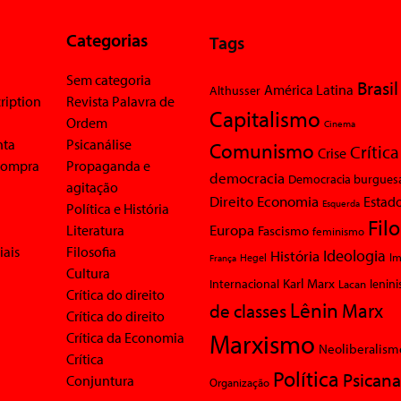
Categorias
Tags
Sem categoria
Brasil
América Latina
Althusser
ription
Revista Palavra de
Capitalismo
Ordem
Cinema
nta
Psicanálise
Comunismo
Crítica
Crise
 compra
Propaganda e
democracia
Democracia burgues
agitação
Economia
Direito
Estad
Esquerda
Política e História
Fil
Europa
Literatura
Fascismo
feminismo
iais
Filosofia
Ideologia
História
Im
Hegel
França
Cultura
Karl Marx
Internacional
Lacan
lenin
Crítica do direito
Lênin
Marx
de classes
Crítica do direito
Marxismo
Crítica da Economia
Neoliberalism
Crítica
Política
Psicana
Conjuntura
Organização