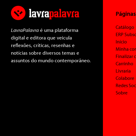
Páginas
Catálogo
LavraPalavra
é uma plataforma
ERP Subsc
digital e editora que veicula
Início
reflexões, críticas, resenhas e
Minha co
notícias sobre diversos temas e
Finalizar
assuntos do mundo contemporâneo.
Carrinho
Livraria
Colabore
Redes Soc
Sobre