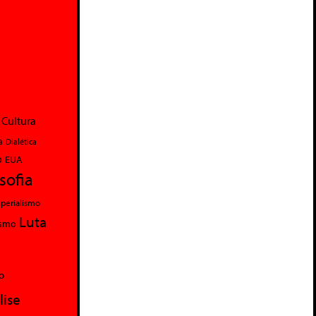
Cultura
a
Dialética
o
EUA
osofia
perialismo
Luta
ismo
o
lise