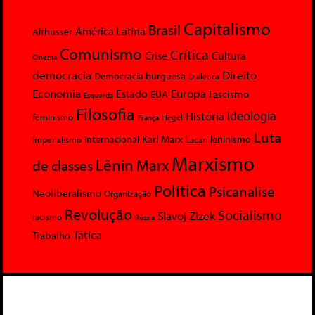
Capitalismo
Brasil
América Latina
Althusser
Comunismo
Crítica
Crise
Cultura
Cinema
democracia
Direito
Democracia burguesa
Dialética
Economia
Europa
Estado
Fascismo
EUA
Esquerda
Filosofia
Ideologia
História
feminismo
Hegel
França
Luta
Karl Marx
Internacional
Lacan
leninismo
Imperialismo
Marxismo
Lênin
Marx
de classes
Política
Psicanalise
Neoliberalismo
Organização
Revolução
Socialismo
Slavoj Zizek
racismo
Rússia
Tática
Trabalho