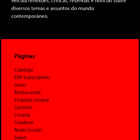
veicula reflexões, críticas, resenhas e notícias sobre
diversos temas e assuntos do mundo
contemporâneo.
Páginas
Catálogo
ERP Subscription
Início
Minha conta
Finalizar compra
Carrinho
Livraria
Colabore
Redes Sociais
Sobre