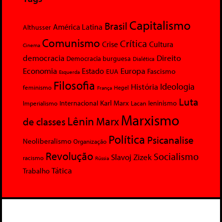
Capitalismo
Brasil
América Latina
Althusser
Comunismo
Crítica
Crise
Cultura
Cinema
democracia
Direito
Democracia burguesa
Dialética
Economia
Europa
Estado
Fascismo
EUA
Esquerda
Filosofia
Ideologia
História
feminismo
Hegel
França
Luta
Karl Marx
Internacional
Lacan
leninismo
Imperialismo
Marxismo
Lênin
Marx
de classes
Política
Psicanalise
Neoliberalismo
Organização
Revolução
Socialismo
Slavoj Zizek
racismo
Rússia
Tática
Trabalho