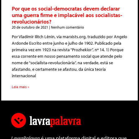
Por que os social-democratas devem declarar
uma guerra firme e implacável aos socialistas-
revolucionários?
20 de outubro de 2021
Nenhum comentário
Por Vladímir Ilitch Lênin, via marxists.org, traduzido por Angelo
Ardonde Escrito entre junho e julho de 1902. Publicado pela
primeira vez em 1923 na revista “Prozhekior”, nº 14. 1) Porque
essa corrente em nosso pensamento social que atende pelo
nome de “socialista-revolucionária”, na verdade, está se
afastando, e certamente se afastou, da única teoria
internacional
Leia mais »
LavraPalavra
é uma plataforma digital e editora que