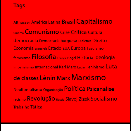
Tags
Capitalismo
Brasil
América Latina
Althusser
Comunismo
Crítica
Crise
Cultura
Cinema
democracia
Direito
Democracia burguesa
Dialética
Economia
Europa
Estado
Fascismo
EUA
Esquerda
Filosofia
Ideologia
História
feminismo
Hegel
França
Luta
Karl Marx
Internacional
Lacan
leninismo
Imperialismo
Marxismo
Lênin
Marx
de classes
Política
Psicanalise
Neoliberalismo
Organização
Revolução
Socialismo
Slavoj Zizek
racismo
Rússia
Tática
Trabalho