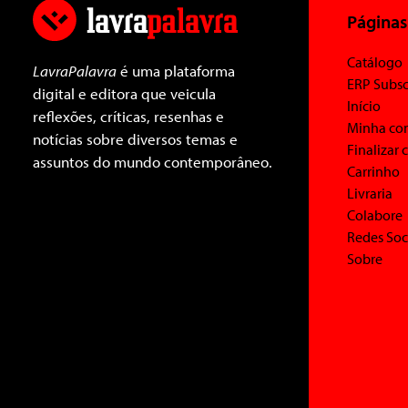
Páginas
Catálogo
LavraPalavra
é uma plataforma
ERP Subsc
digital e editora que veicula
Início
reflexões, críticas, resenhas e
Minha co
notícias sobre diversos temas e
Finalizar
assuntos do mundo contemporâneo.
Carrinho
Livraria
Colabore
Redes Soc
Sobre