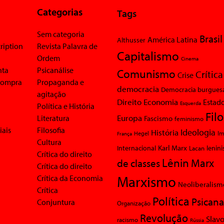
Categorias
Tags
Sem categoria
Brasil
América Latina
Althusser
ription
Revista Palavra de
Capitalismo
Ordem
Cinema
nta
Psicanálise
Comunismo
Crítica
Crise
 compra
Propaganda e
democracia
Democracia burgues
agitação
Economia
Direito
Estad
Esquerda
Política e História
Fil
Europa
Literatura
Fascismo
feminismo
iais
Filosofia
Ideologia
História
Im
Hegel
França
Cultura
Karl Marx
Internacional
Lacan
lenin
Crítica do direito
Lênin
Marx
de classes
Crítica do direito
Marxismo
Crítica da Economia
Neoliberalism
Crítica
Política
Psicana
Conjuntura
Organização
Revolução
Slavo
racismo
Rússia