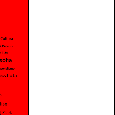
Cultura
a
Dialética
o
EUA
osofia
perialismo
Luta
ismo
o
lise
j Zizek