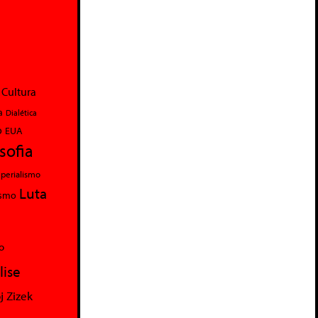
Cultura
a
Dialética
o
EUA
osofia
perialismo
Luta
ismo
o
lise
j Zizek