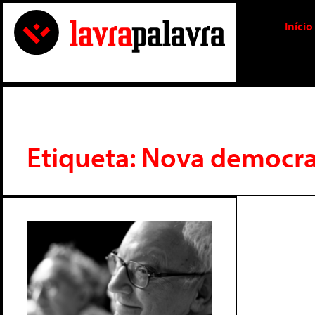
Início
Etiqueta: Nova democra