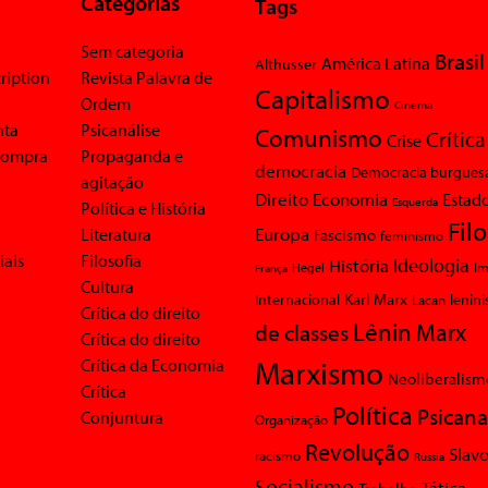
Categorias
Tags
Sem categoria
Brasil
América Latina
Althusser
ription
Revista Palavra de
Capitalismo
Ordem
Cinema
nta
Psicanálise
Comunismo
Crítica
Crise
 compra
Propaganda e
democracia
Democracia burgues
agitação
Economia
Direito
Estad
Esquerda
Política e História
Fil
Europa
Literatura
Fascismo
feminismo
iais
Filosofia
Ideologia
História
Im
Hegel
França
Cultura
Karl Marx
Internacional
Lacan
lenin
Crítica do direito
Lênin
Marx
de classes
Crítica do direito
Marxismo
Crítica da Economia
Neoliberalism
Crítica
Política
Psicana
Conjuntura
Organização
Revolução
Slavo
racismo
Rússia
Socialismo
Tática