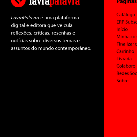
Páginas
Catálogo
LavraPalavra
é uma plataforma
ERP Subsc
digital e editora que veicula
Início
reflexões, críticas, resenhas e
Minha co
notícias sobre diversos temas e
Finalizar
assuntos do mundo contemporâneo.
Carrinho
Livraria
Colabore
Redes Soc
Sobre