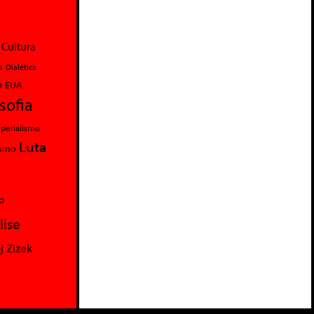
Cultura
a
Dialética
o
EUA
osofia
perialismo
Luta
ismo
o
lise
j Zizek