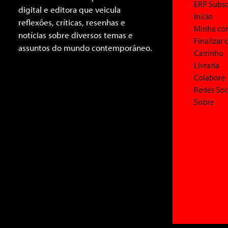
ERP Subsc
digital e editora que veicula
Início
reflexões, críticas, resenhas e
Minha co
notícias sobre diversos temas e
Finalizar
assuntos do mundo contemporâneo.
Carrinho
Livraria
Colabore
Redes Soc
Sobre