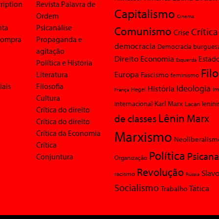
ription
Revista Palavra de
Capitalismo
Ordem
Cinema
nta
Psicanálise
Comunismo
Crítica
Crise
 compra
Propaganda e
democracia
Democracia burgues
agitação
Economia
Direito
Estad
Esquerda
Política e História
Fil
Europa
Literatura
Fascismo
feminismo
iais
Filosofia
Ideologia
História
Im
Hegel
França
Cultura
Karl Marx
Internacional
Lacan
lenin
Crítica do direito
Lênin
Marx
de classes
Crítica do direito
Marxismo
Crítica da Economia
Neoliberalism
Crítica
Política
Psicana
Conjuntura
Organização
Revolução
Slavo
racismo
Rússia
Socialismo
Tática
Trabalho