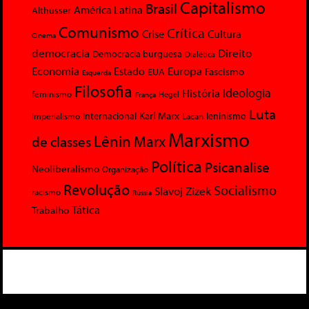
Capitalismo
Brasil
América Latina
Althusser
Comunismo
Crítica
Crise
Cultura
Cinema
democracia
Direito
Democracia burguesa
Dialética
Economia
Europa
Estado
Fascismo
EUA
Esquerda
Filosofia
Ideologia
História
feminismo
Hegel
França
Luta
Karl Marx
Internacional
Lacan
leninismo
Imperialismo
Marxismo
Lênin
Marx
de classes
Política
Psicanalise
Neoliberalismo
Organização
Revolução
Socialismo
Slavoj Zizek
racismo
Rússia
Tática
Trabalho