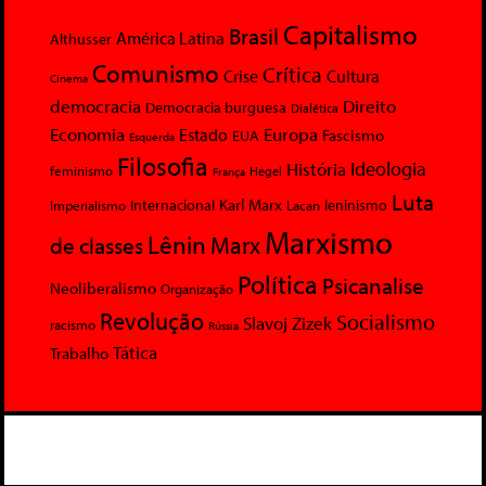
Capitalismo
Brasil
América Latina
Althusser
Comunismo
Crítica
Crise
Cultura
Cinema
democracia
Direito
Democracia burguesa
Dialética
Economia
Europa
Estado
Fascismo
EUA
Esquerda
Filosofia
Ideologia
História
feminismo
Hegel
França
Luta
Karl Marx
Internacional
Lacan
leninismo
Imperialismo
Marxismo
Lênin
Marx
de classes
Política
Psicanalise
Neoliberalismo
Organização
Revolução
Socialismo
Slavoj Zizek
racismo
Rússia
Tática
Trabalho