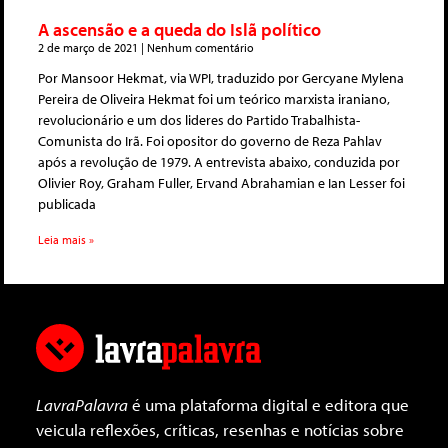
A ascensão e a queda do Islã político
2 de março de 2021
Nenhum comentário
Por Mansoor Hekmat, via WPI, traduzido por Gercyane Mylena
Pereira de Oliveira Hekmat foi um teórico marxista iraniano,
revolucionário e um dos lideres do Partido Trabalhista-
Comunista do Irã. Foi opositor do governo de Reza Pahlav
após a revolução de 1979. A entrevista abaixo, conduzida por
Olivier Roy, Graham Fuller, Ervand Abrahamian e Ian Lesser foi
publicada
Leia mais »
LavraPalavra
é uma plataforma digital e editora que
veicula reflexões, críticas, resenhas e notícias sobre