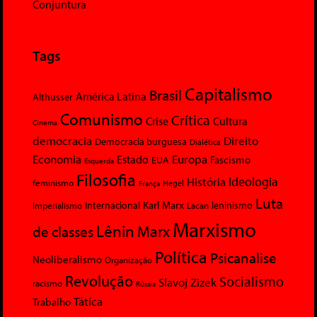
Conjuntura
Tags
Capitalismo
Brasil
América Latina
Althusser
Comunismo
Crítica
Crise
Cultura
Cinema
democracia
Direito
Democracia burguesa
Dialética
Economia
Europa
Estado
Fascismo
EUA
Esquerda
Filosofia
Ideologia
História
feminismo
Hegel
França
Luta
Karl Marx
Internacional
Lacan
leninismo
Imperialismo
Marxismo
Lênin
Marx
de classes
Política
Psicanalise
Neoliberalismo
Organização
Revolução
Socialismo
Slavoj Zizek
racismo
Rússia
Tática
Trabalho