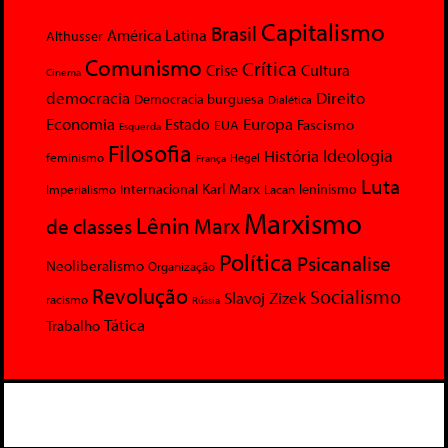
Capitalismo
Brasil
América Latina
Althusser
Comunismo
Crítica
Crise
Cultura
Cinema
democracia
Direito
Democracia burguesa
Dialética
Economia
Europa
Estado
Fascismo
EUA
Esquerda
Filosofia
Ideologia
História
feminismo
Hegel
França
Luta
Karl Marx
Internacional
Lacan
leninismo
Imperialismo
Marxismo
Lênin
Marx
de classes
Política
Psicanalise
Neoliberalismo
Organização
Revolução
Socialismo
Slavoj Zizek
racismo
Rússia
Tática
Trabalho