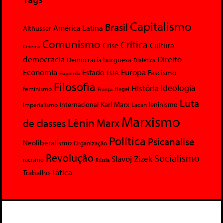
Capitalismo
Brasil
América Latina
Althusser
Comunismo
Crítica
Crise
Cultura
Cinema
democracia
Direito
Democracia burguesa
Dialética
Economia
Europa
Estado
Fascismo
EUA
Esquerda
Filosofia
Ideologia
História
feminismo
Hegel
França
Luta
Karl Marx
Internacional
Lacan
leninismo
Imperialismo
Marxismo
Lênin
Marx
de classes
Política
Psicanalise
Neoliberalismo
Organização
Revolução
Socialismo
Slavoj Zizek
racismo
Rússia
Tática
Trabalho