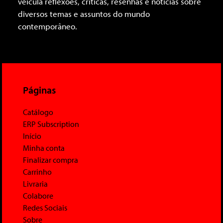
veicula reflexões, críticas, resenhas e notícias sobre
diversos temas e assuntos do mundo
contemporâneo.
Páginas
Catálogo
ERP Subscription
Início
Minha conta
Finalizar compra
Carrinho
Livraria
Colabore
Redes Sociais
Sobre