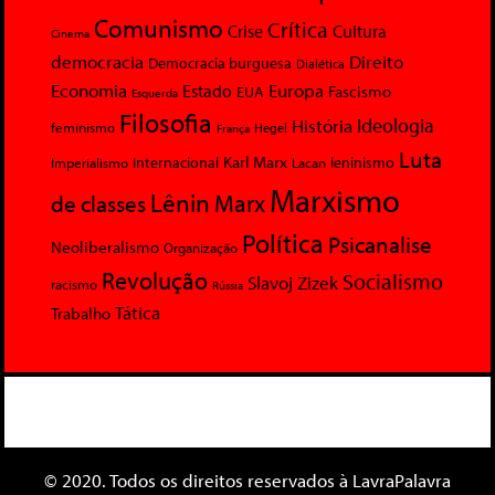
Comunismo
Crítica
Crise
Cultura
Cinema
democracia
Direito
Democracia burguesa
Dialética
Economia
Europa
Estado
Fascismo
EUA
Esquerda
Filosofia
Ideologia
História
feminismo
Hegel
França
Luta
Karl Marx
Internacional
Lacan
leninismo
Imperialismo
Marxismo
Lênin
Marx
de classes
Política
Psicanalise
Neoliberalismo
Organização
Revolução
Socialismo
Slavoj Zizek
racismo
Rússia
Tática
Trabalho
© 2020. Todos os direitos reservados à LavraPalavra