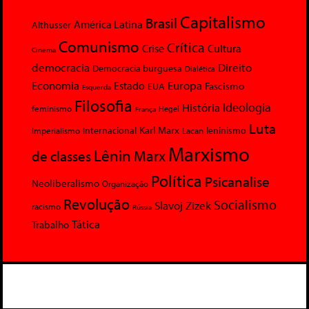
Capitalismo
Brasil
América Latina
Althusser
Comunismo
Crítica
Crise
Cultura
Cinema
democracia
Direito
Democracia burguesa
Dialética
Economia
Europa
Estado
Fascismo
EUA
Esquerda
Filosofia
Ideologia
História
feminismo
Hegel
França
Luta
Karl Marx
Internacional
Lacan
leninismo
Imperialismo
Marxismo
Lênin
Marx
de classes
Política
Psicanalise
Neoliberalismo
Organização
Revolução
Socialismo
Slavoj Zizek
racismo
Rússia
Tática
Trabalho