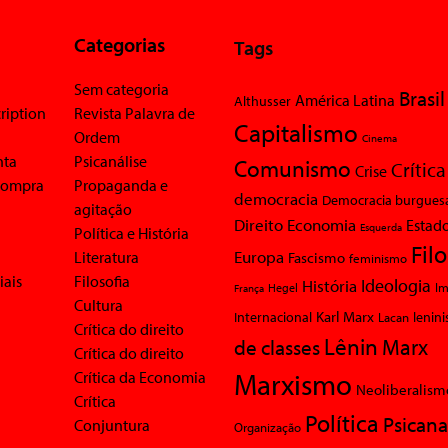
Categorias
Tags
Sem categoria
Brasil
América Latina
Althusser
ription
Revista Palavra de
Capitalismo
Ordem
Cinema
nta
Psicanálise
Comunismo
Crítica
Crise
 compra
Propaganda e
democracia
Democracia burgues
agitação
Economia
Direito
Estad
Esquerda
Política e História
Fil
Europa
Literatura
Fascismo
feminismo
iais
Filosofia
Ideologia
História
Im
Hegel
França
Cultura
Karl Marx
Internacional
Lacan
lenin
Crítica do direito
Lênin
Marx
de classes
Crítica do direito
Marxismo
Crítica da Economia
Neoliberalism
Crítica
Política
Psicana
Conjuntura
Organização