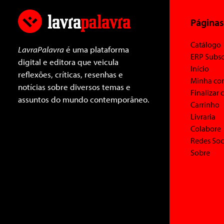
Páginas
Catálogo
LavraPalavra
é uma plataforma
ERP Subsc
digital e editora que veicula
Início
reflexões, críticas, resenhas e
Minha co
notícias sobre diversos temas e
Finalizar
assuntos do mundo contemporâneo.
Carrinho
Livraria
Colabore
Redes Soc
Sobre