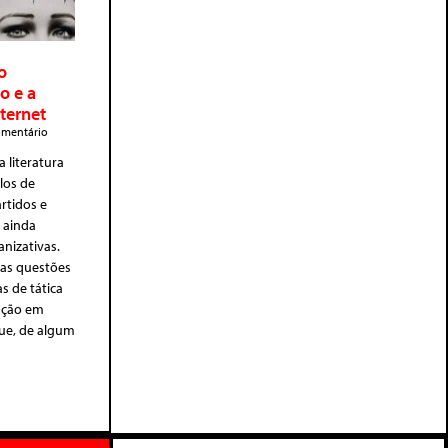
o
o e a
ternet
mentário
a literatura
los de
rtidos e
 ainda
nizativas.
, as questões
as de tática
ação em
ue, de algum