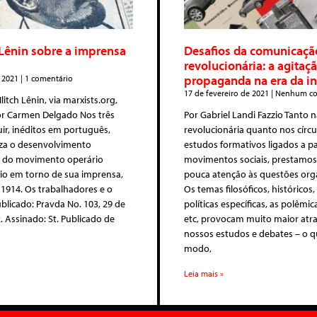
Lênin sobre a imprensa
Desafios da comunicaçã
revolucionária: a agitaçã
propaganda na era da in
e 2021
1 comentário
17 de fevereiro de 2021
Nenhum co
Ilitch Lênin, via marxists.org,
or Carmen Delgado Nos três
Por Gabriel Landi Fazzio Tanto n
uir, inéditos em português,
revolucionária quanto nos círcu
iza o desenvolvimento
estudos formativos ligados a pa
o do movimento operário
movimentos sociais, prestamos
io em torno de sua imprensa,
pouca atenção às questões orga
 1914. Os trabalhadores e o
Os temas filosóficos, históricos
ublicado: Pravda No. 103, 29 de
políticas específicas, as polêmic
. Assinado: St. Publicado de
etc, provocam muito maior atr
nossos estudos e debates – o q
modo,
Leia mais »