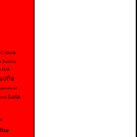
Cultura
a
Dialética
o
EUA
osofia
perialismo
Luta
ismo
o
lise