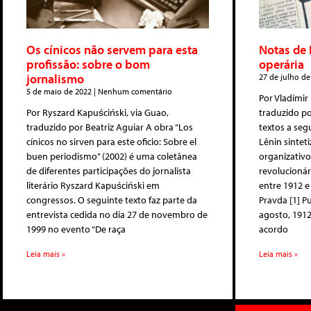
Os cínicos não servem para esta
Notas de 
profissão: sobre o bom
operária
jornalismo
27 de julho d
5 de maio de 2022
Nenhum comentário
Por Vladímir 
Por Ryszard Kapuściński, via Guao,
traduzido p
traduzido por Beatriz Aguiar A obra “Los
textos a seg
cínicos no sirven para este oficio: Sobre el
Lênin sintet
buen periodismo” (2002) é uma coletânea
organizativ
de diferentes participações do jornalista
revolucionár
literário Ryszard Kapuściński em
entre 1912 e
congressos. O seguinte texto faz parte da
Pravda [1] P
entrevista cedida no dia 27 de novembro de
agosto, 1912
1999 no evento “De raça
acordo
Leia mais »
Leia mais »