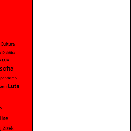
Cultura
a
Dialética
o
EUA
osofia
perialismo
Luta
ismo
o
lise
j Zizek