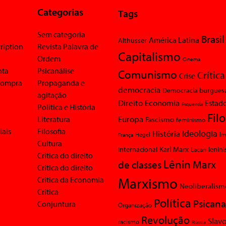
Categorias
Tags
Sem categoria
Brasil
América Latina
Althusser
ription
Revista Palavra de
Capitalismo
Ordem
Cinema
nta
Psicanálise
Comunismo
Crítica
Crise
 compra
Propaganda e
democracia
Democracia burgues
agitação
Economia
Direito
Estad
Esquerda
Política e História
Fil
Europa
Literatura
Fascismo
feminismo
iais
Filosofia
Ideologia
História
Im
Hegel
França
Cultura
Karl Marx
Internacional
Lacan
lenin
Crítica do direito
Lênin
Marx
de classes
Crítica do direito
Marxismo
Crítica da Economia
Neoliberalism
Crítica
Política
Psicana
Conjuntura
Organização
Revolução
Slavo
racismo
Rússia