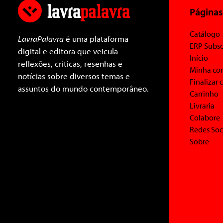
Páginas
Catálogo
LavraPalavra
é uma plataforma
ERP Subsc
digital e editora que veicula
Início
reflexões, críticas, resenhas e
Minha co
notícias sobre diversos temas e
Finalizar
assuntos do mundo contemporâneo.
Carrinho
Livraria
Colabore
Redes Soc
Sobre