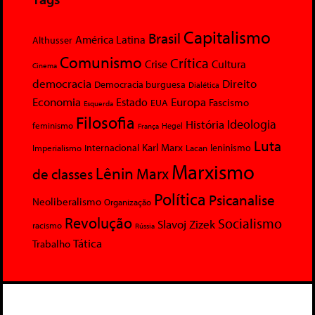
Capitalismo
Brasil
América Latina
Althusser
Comunismo
Crítica
Crise
Cultura
Cinema
democracia
Direito
Democracia burguesa
Dialética
Economia
Europa
Estado
Fascismo
EUA
Esquerda
Filosofia
Ideologia
História
feminismo
Hegel
França
Luta
Karl Marx
Internacional
Lacan
leninismo
Imperialismo
Marxismo
Lênin
Marx
de classes
Política
Psicanalise
Neoliberalismo
Organização
Revolução
Socialismo
Slavoj Zizek
racismo
Rússia
Tática
Trabalho