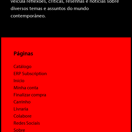
veicula reflexões, críticas, resenhas e notícias sobre
diversos temas e assuntos do mundo
contemporâneo.
Páginas
Catálogo
ERP Subscription
Início
Minha conta
Finalizar compra
Carrinho
Livraria
Colabore
Redes Sociais
Sobre