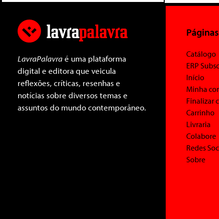
Páginas
Catálogo
LavraPalavra
é uma plataforma
ERP Subsc
digital e editora que veicula
Início
reflexões, críticas, resenhas e
Minha co
notícias sobre diversos temas e
Finalizar
assuntos do mundo contemporâneo.
Carrinho
Livraria
Colabore
Redes Soc
Sobre