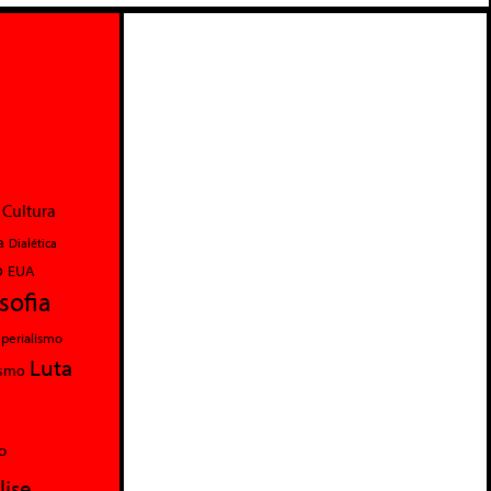
Cultura
a
Dialética
o
EUA
osofia
perialismo
Luta
ismo
o
lise