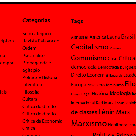
Categorias
Tags
Sem categoria
Brasil
América Latina
Althusser
ription
Revista Palavra de
Capitalismo
Ordem
Cinema
nta
Psicanálise
Comunismo
Crítica
Crise
 compra
Propaganda e
democracia
Democracia burgues
agitação
Economia
Direito
Estad
Esquerda
Política e História
Fil
Europa
Literatura
Fascismo
feminismo
iais
Filosofia
Ideologia
História
Im
Hegel
França
Cultura
Karl Marx
Internacional
Lacan
lenin
Crítica do direito
Lênin
Marx
de classes
Crítica do direito
Marxismo
Crítica da Economia
Neoliberalism
Crítica
Política
Psicana
Conjuntura
Organização