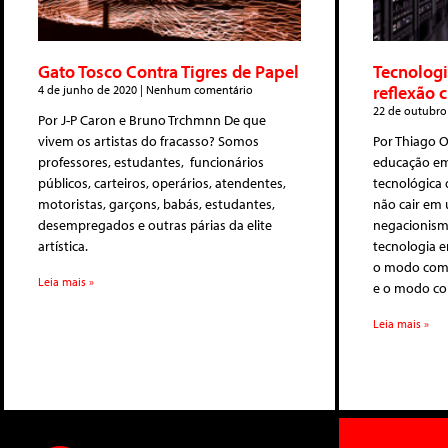
Gato Tosco Contra Tigres de Papel
Tecnologi
reflexão c
4 de junho de 2020
Nenhum comentário
22 de outubro
Por J-P Caron e Bruno Trchmnn De que
vivem os artistas do fracasso? Somos
Por Thiago O
professores, estudantes, funcionários
educação em
públicos, carteiros, operários, atendentes,
tecnológica
motoristas, garçons, babás, estudantes,
não cair e
desempregados e outras párias da elite
negacionismo
artística.
tecnologia e
o modo como
Leia mais »
e o modo co
Leia mais »