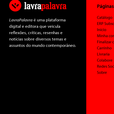
Páginas
Catálogo
LavraPalavra
é uma plataforma
ERP Subsc
digital e editora que veicula
Início
reflexões, críticas, resenhas e
Minha co
notícias sobre diversos temas e
Finalizar
assuntos do mundo contemporâneo.
Carrinho
Livraria
Colabore
Redes Soc
Sobre