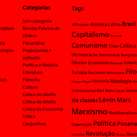
Categorias
Tags
Sem categoria
Brasil
América Latina
Althusser
ription
Revista Palavra de
Capitalismo
Ordem
Cinema
nta
Psicanálise
Comunismo
Crítica
Crise
 compra
Propaganda e
democracia
Democracia burgues
agitação
Economia
Direito
Estad
Esquerda
Política e História
Fil
Europa
Literatura
Fascismo
feminismo
iais
Filosofia
Ideologia
História
Im
Hegel
França
Cultura
Karl Marx
Internacional
Lacan
lenin
Crítica do direito
Lênin
Marx
de classes
Crítica do direito
Marxismo
Crítica da Economia
Neoliberalism
Crítica
Política
Psicana
Conjuntura
Organização
Revolução
Slavo
racismo
Rússia