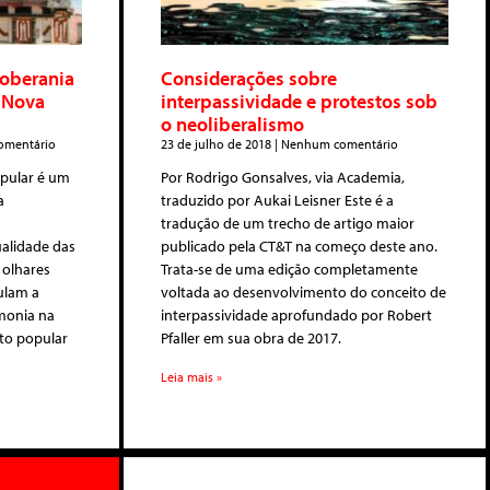
Soberania
Considerações sobre
a Nova
interpassividade e protestos sob
o neoliberalismo
mentário
23 de julho de 2018
Nenhum comentário
opular é um
Por Rodrigo Gonsalves, via Academia,
a
traduzido por Aukai Leisner Este é a
tradução de um trecho de artigo maior
ualidade das
publicado pela CT&T na começo deste ano.
 olhares
Trata-se de uma edição completamente
culam a
voltada ao desenvolvimento do conceito de
monia na
interpassividade aprofundado por Robert
eto popular
Pfaller em sua obra de 2017.
Leia mais »