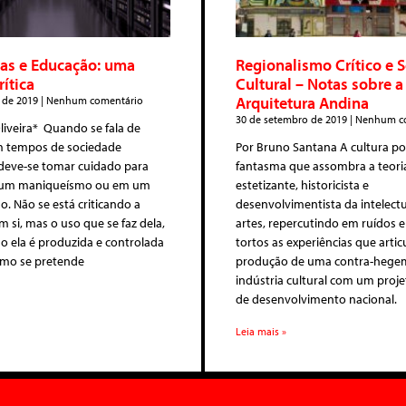
as e Educação: uma
Regionalismo Crítico e 
rítica
Cultural – Notas sobre 
Arquitetura Andina
 de 2019
Nenhum comentário
30 de setembro de 2019
Nenhum co
liveira* Quando se fala de
 tempos de sociedade
Por Bruno Santana A cultura p
 deve-se tomar cuidado para
fantasma que assombra a teori
m um maniqueísmo ou em um
estetizante, historicista e
. Não se está criticando a
desenvolvimentista da intelect
m si, mas o uso que se faz dela,
artes, repercutindo em ruídos e
 ela é produzida e controlada
tortos as experiências que arti
mo se pretende
produção de uma contra-hege
indústria cultural com um proj
de desenvolvimento nacional.
Leia mais »