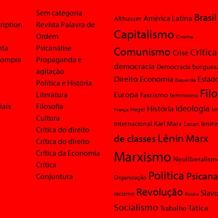
Sem categoria
Brasil
América Latina
Althusser
ription
Revista Palavra de
Capitalismo
Ordem
Cinema
nta
Psicanálise
Comunismo
Crítica
Crise
 compra
Propaganda e
democracia
Democracia burgues
agitação
Economia
Direito
Estad
Esquerda
Política e História
Fil
Europa
Literatura
Fascismo
feminismo
iais
Filosofia
Ideologia
História
Im
Hegel
França
Cultura
Karl Marx
Internacional
Lacan
lenin
Crítica do direito
Lênin
Marx
de classes
Crítica do direito
Marxismo
Crítica da Economia
Neoliberalism
Crítica
Política
Psicana
Conjuntura
Organização
Revolução
Slavo
racismo
Rússia
Socialismo
Tática
Trabalho