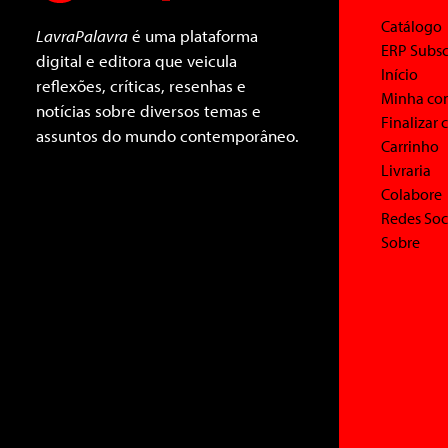
Catálogo
LavraPalavra
é uma plataforma
ERP Subsc
digital e editora que veicula
Início
reflexões, críticas, resenhas e
Minha co
notícias sobre diversos temas e
Finalizar
assuntos do mundo contemporâneo.
Carrinho
Livraria
Colabore
Redes Soc
Sobre