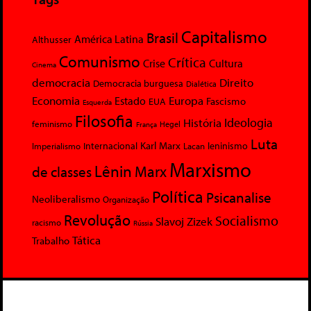
Capitalismo
Brasil
América Latina
Althusser
Comunismo
Crítica
Crise
Cultura
Cinema
democracia
Direito
Democracia burguesa
Dialética
Economia
Europa
Estado
Fascismo
EUA
Esquerda
Filosofia
Ideologia
História
feminismo
Hegel
França
Luta
Karl Marx
Internacional
Lacan
leninismo
Imperialismo
Marxismo
Lênin
Marx
de classes
Política
Psicanalise
Neoliberalismo
Organização
Revolução
Socialismo
Slavoj Zizek
racismo
Rússia
Tática
Trabalho