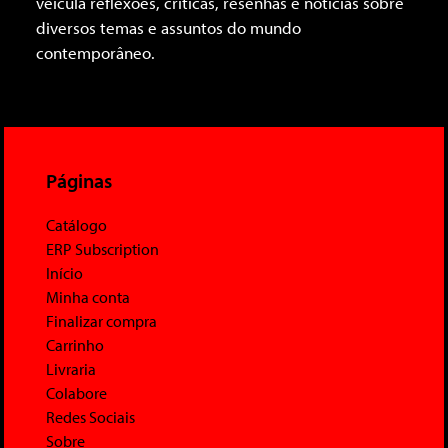
veicula reflexões, críticas, resenhas e notícias sobre
diversos temas e assuntos do mundo
contemporâneo.
Páginas
Catálogo
ERP Subscription
Início
Minha conta
Finalizar compra
Carrinho
Livraria
Colabore
Redes Sociais
Sobre