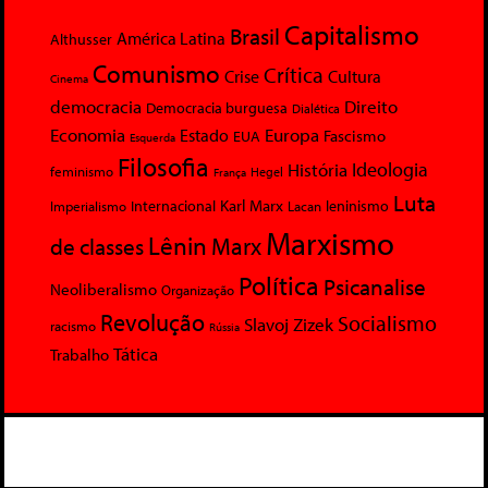
Capitalismo
Brasil
América Latina
Althusser
Comunismo
Crítica
Crise
Cultura
Cinema
democracia
Direito
Democracia burguesa
Dialética
Economia
Europa
Estado
Fascismo
EUA
Esquerda
Filosofia
Ideologia
História
feminismo
Hegel
França
Luta
Karl Marx
Internacional
Lacan
leninismo
Imperialismo
Marxismo
Lênin
Marx
de classes
Política
Psicanalise
Neoliberalismo
Organização
Revolução
Socialismo
Slavoj Zizek
racismo
Rússia
Tática
Trabalho