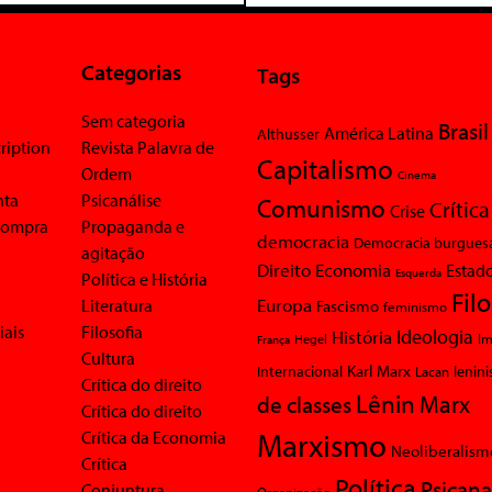
Categorias
Tags
Sem categoria
Brasil
América Latina
Althusser
ription
Revista Palavra de
Capitalismo
Ordem
Cinema
nta
Psicanálise
Comunismo
Crítica
Crise
 compra
Propaganda e
democracia
Democracia burgues
agitação
Economia
Direito
Estad
Esquerda
Política e História
Fil
Europa
Literatura
Fascismo
feminismo
iais
Filosofia
Ideologia
História
Im
Hegel
França
Cultura
Karl Marx
Internacional
Lacan
lenin
Crítica do direito
Lênin
Marx
de classes
Crítica do direito
Marxismo
Crítica da Economia
Neoliberalism
Crítica
Política
Psicana
Conjuntura
Organização