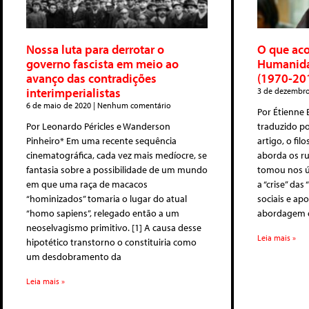
Nossa luta para derrotar o
O que aco
governo fascista em meio ao
Humanidad
avanço das contradições
(1970-20
interimperialistas
3 de dezembr
6 de maio de 2020
Nenhum comentário
Por Étienne B
Por Leonardo Péricles e Wanderson
traduzido po
Pinheiro* Em uma recente sequência
artigo, o fil
cinematográfica, cada vez mais medíocre, se
aborda os r
fantasia sobre a possibilidade de um mundo
tomou nos ú
em que uma raça de macacos
a “crise” da
“hominizados” tomaria o lugar do atual
sociais e a
“homo sapiens”, relegado então a um
abordagem e
neoselvagismo primitivo. [1] A causa desse
Leia mais »
hipotético transtorno o constituiria como
um desdobramento da
Leia mais »