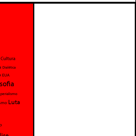
Cultura
a
Dialética
o
EUA
osofia
perialismo
Luta
ismo
o
lise