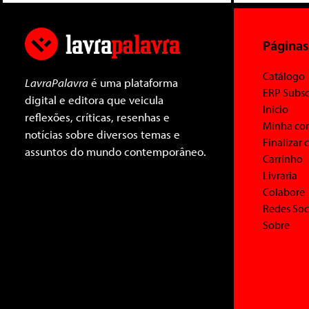
Páginas
Catálogo
LavraPalavra
é uma plataforma
ERP Subsc
digital e editora que veicula
Início
reflexões, críticas, resenhas e
Minha co
notícias sobre diversos temas e
Finalizar
assuntos do mundo contemporâneo.
Carrinho
Livraria
Colabore
Redes Soc
Sobre