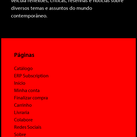
veicula reflexões, críticas, resenhas e notícias sobre
diversos temas e assuntos do mundo
contemporâneo.
Páginas
Catálogo
ERP Subscription
Início
Minha conta
Finalizar compra
Carrinho
Livraria
Colabore
Redes Sociais
Sobre