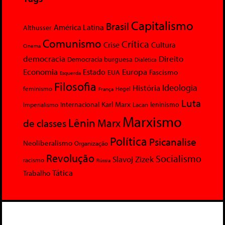
Capitalismo
Brasil
América Latina
Althusser
Comunismo
Crítica
Crise
Cultura
Cinema
democracia
Direito
Democracia burguesa
Dialética
Economia
Europa
Estado
Fascismo
EUA
Esquerda
Filosofia
Ideologia
História
feminismo
Hegel
França
Luta
Karl Marx
Internacional
Lacan
leninismo
Imperialismo
Marxismo
Lênin
Marx
de classes
Política
Psicanalise
Neoliberalismo
Organização
Revolução
Socialismo
Slavoj Zizek
racismo
Rússia
Tática
Trabalho