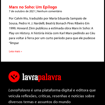
Marx no Soho: Um Epílogo
7 de outubro de 2021
Nenhum comentário
Por Calvin Wu, traduzido por Maria Eduarda Sampaio de
Sousa, Pedro H. J. Nardelli, Beatriz Bonach Pires Ribeiro Em
1999, Howard Zinn publicou a estimada obra Marx in Soho: A
Play on History. A história inicia com Karl Marx pedindo ao Céu
para voltar à Terra por um curto período para que ele pudesse
“limpar
Leia mais »
LavraPalavra
é uma plataforma digital e editora que
veicula reflexões, críticas, resenhas e notícias sobre
diversos temas e assuntos do mundo