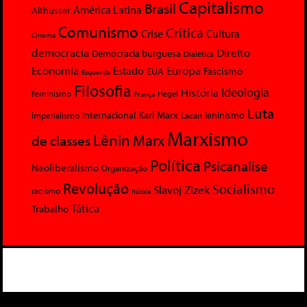
Capitalismo
Brasil
América Latina
Althusser
Comunismo
Crítica
Crise
Cultura
Cinema
democracia
Direito
Democracia burguesa
Dialética
Economia
Europa
Estado
Fascismo
EUA
Esquerda
Filosofia
Ideologia
História
feminismo
Hegel
França
Luta
Karl Marx
Internacional
Lacan
leninismo
Imperialismo
Marxismo
Lênin
Marx
de classes
Política
Psicanalise
Neoliberalismo
Organização
Revolução
Socialismo
Slavoj Zizek
racismo
Rússia
Tática
Trabalho