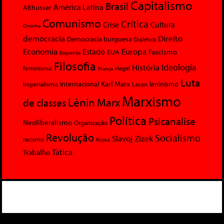
Capitalismo
Brasil
América Latina
Althusser
Comunismo
Crítica
Crise
Cultura
Cinema
democracia
Direito
Democracia burguesa
Dialética
Economia
Europa
Estado
Fascismo
EUA
Esquerda
Filosofia
Ideologia
História
feminismo
Hegel
França
Luta
Karl Marx
Internacional
Lacan
leninismo
Imperialismo
Marxismo
Lênin
Marx
de classes
Política
Psicanalise
Neoliberalismo
Organização
Revolução
Socialismo
Slavoj Zizek
racismo
Rússia
Tática
Trabalho