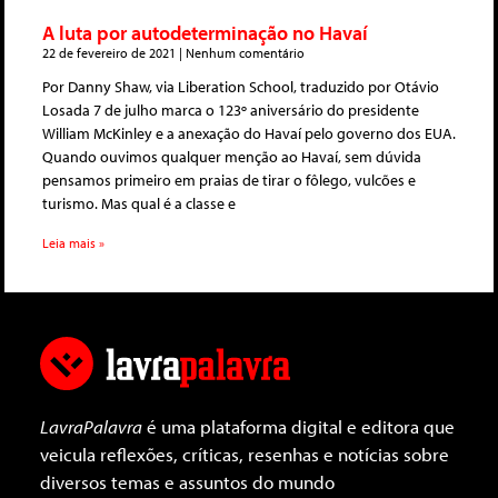
A luta por autodeterminação no Havaí
22 de fevereiro de 2021
Nenhum comentário
Por Danny Shaw, via Liberation School, traduzido por Otávio
Losada 7 de julho marca o 123º aniversário do presidente
William McKinley e a anexação do Havaí pelo governo dos EUA.
Quando ouvimos qualquer menção ao Havaí, sem dúvida
pensamos primeiro em praias de tirar o fôlego, vulcões e
turismo. Mas qual é a classe e
Leia mais »
LavraPalavra
é uma plataforma digital e editora que
veicula reflexões, críticas, resenhas e notícias sobre
diversos temas e assuntos do mundo