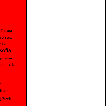
Cultura
a
Dialética
o
EUA
osofia
perialismo
Luta
ismo
o
lise
j Zizek