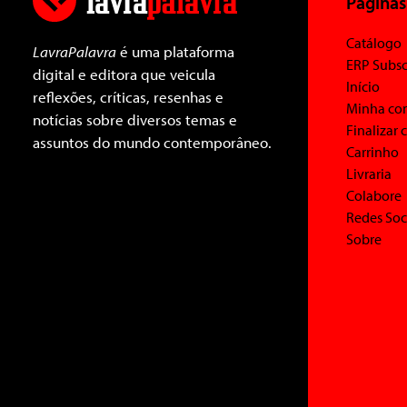
Páginas
Catálogo
LavraPalavra
é uma plataforma
ERP Subsc
digital e editora que veicula
Início
reflexões, críticas, resenhas e
Minha co
notícias sobre diversos temas e
Finalizar
assuntos do mundo contemporâneo.
Carrinho
Livraria
Colabore
Redes Soc
Sobre