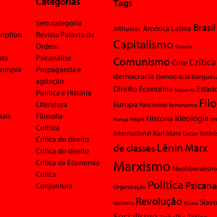
Categorias
Tags
Sem categoria
Brasil
América Latina
Althusser
ription
Revista Palavra de
Capitalismo
Ordem
Cinema
nta
Psicanálise
Comunismo
Crítica
Crise
 compra
Propaganda e
democracia
Democracia burgues
agitação
Economia
Direito
Estad
Esquerda
Política e História
Fil
Europa
Literatura
Fascismo
feminismo
iais
Filosofia
Ideologia
História
Im
Hegel
França
Cultura
Karl Marx
Internacional
Lacan
lenin
Crítica do direito
Lênin
Marx
de classes
Crítica do direito
Marxismo
Crítica da Economia
Neoliberalism
Crítica
Política
Psicana
Conjuntura
Organização
Revolução
Slavo
racismo
Rússia
Socialismo
Tática