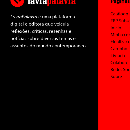
Páginas
Catálogo
LavraPalavra
é uma plataforma
ERP Subsc
digital e editora que veicula
Início
reflexões, críticas, resenhas e
Minha co
notícias sobre diversos temas e
Finalizar
assuntos do mundo contemporâneo.
Carrinho
Livraria
Colabore
Redes Soc
Sobre