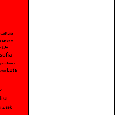
Cultura
a
Dialética
o
EUA
osofia
perialismo
Luta
ismo
o
lise
j Zizek