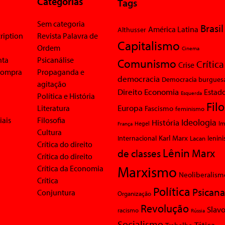
Categorias
Tags
Sem categoria
Brasil
América Latina
Althusser
ription
Revista Palavra de
Capitalismo
Ordem
Cinema
nta
Psicanálise
Comunismo
Crítica
Crise
 compra
Propaganda e
democracia
Democracia burgues
agitação
Economia
Direito
Estad
Esquerda
Política e História
Fil
Europa
Literatura
Fascismo
feminismo
iais
Filosofia
Ideologia
História
Im
Hegel
França
Cultura
Karl Marx
Internacional
Lacan
lenin
Crítica do direito
Lênin
Marx
de classes
Crítica do direito
Marxismo
Crítica da Economia
Neoliberalism
Crítica
Política
Psicana
Conjuntura
Organização
Revolução
Slavo
racismo
Rússia
Socialismo
Tática