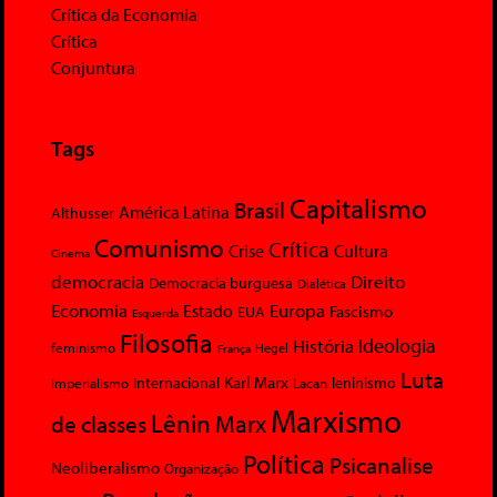
Crítica da Economia
Crítica
Conjuntura
Tags
Capitalismo
Brasil
América Latina
Althusser
Comunismo
Crítica
Crise
Cultura
Cinema
democracia
Direito
Democracia burguesa
Dialética
Economia
Europa
Estado
Fascismo
EUA
Esquerda
Filosofia
Ideologia
História
feminismo
Hegel
França
Luta
Karl Marx
Internacional
Lacan
leninismo
Imperialismo
Marxismo
Lênin
Marx
de classes
Política
Psicanalise
Neoliberalismo
Organização