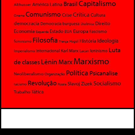
Capitalismo
Brasil
América Latina
Althusser
Comunismo
Crítica
Crise
Cultura
Cinema
democracia
Direito
Democracia burguesa
Dialética
Economia
Europa
Estado
Fascismo
EUA
Esquerda
Filosofia
Ideologia
História
feminismo
Hegel
França
Luta
Karl Marx
Internacional
Lacan
leninismo
Imperialismo
Marxismo
Lênin
Marx
de classes
Política
Psicanalise
Neoliberalismo
Organização
Revolução
Socialismo
Slavoj Zizek
racismo
Rússia
Tática
Trabalho