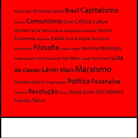
Capitalismo
Brasil
América Latina
Althusser
Comunismo
Crítica
Crise
Cultura
Cinema
democracia
Direito
Democracia burguesa
Dialética
Economia
Europa
Estado
Fascismo
EUA
Esquerda
Filosofia
Ideologia
História
feminismo
Hegel
França
Luta
Karl Marx
Internacional
Lacan
leninismo
Imperialismo
Marxismo
Lênin
Marx
de classes
Política
Psicanalise
Neoliberalismo
Organização
Revolução
Socialismo
Slavoj Zizek
racismo
Rússia
Tática
Trabalho