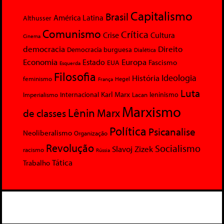
Capitalismo
Brasil
América Latina
Althusser
Comunismo
Crítica
Crise
Cultura
Cinema
democracia
Direito
Democracia burguesa
Dialética
Economia
Europa
Estado
Fascismo
EUA
Esquerda
Filosofia
Ideologia
História
feminismo
Hegel
França
Luta
Karl Marx
Internacional
Lacan
leninismo
Imperialismo
Marxismo
Lênin
Marx
de classes
Política
Psicanalise
Neoliberalismo
Organização
Revolução
Socialismo
Slavoj Zizek
racismo
Rússia
Tática
Trabalho