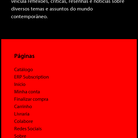
veicula reflexões, críticas, resenhas e notícias sobre
diversos temas e assuntos do mundo
contemporâneo.
Páginas
Catálogo
ERP Subscription
Início
Minha conta
Finalizar compra
Carrinho
Livraria
Colabore
Redes Sociais
Sobre