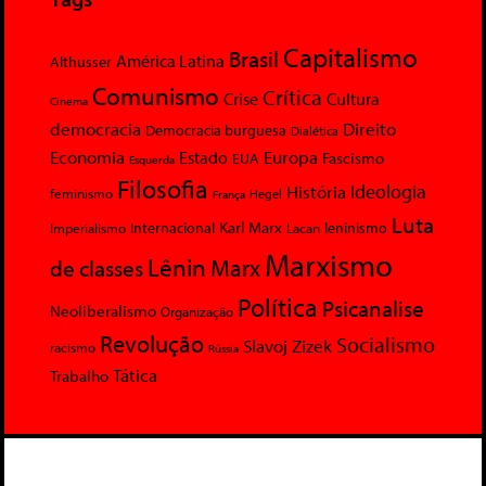
Capitalismo
Brasil
América Latina
Althusser
Comunismo
Crítica
Crise
Cultura
Cinema
democracia
Direito
Democracia burguesa
Dialética
Economia
Europa
Estado
Fascismo
EUA
Esquerda
Filosofia
Ideologia
História
feminismo
Hegel
França
Luta
Karl Marx
Internacional
Lacan
leninismo
Imperialismo
Marxismo
Lênin
Marx
de classes
Política
Psicanalise
Neoliberalismo
Organização
Revolução
Socialismo
Slavoj Zizek
racismo
Rússia
Tática
Trabalho