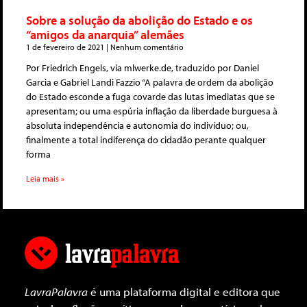
Sobre a solução da abolição do Estado e os
“amigos da anarquia” alemães
1 de fevereiro de 2021
Nenhum comentário
Por Friedrich Engels, via mlwerke.de, traduzido por Daniel
Garcia e Gabriel Landi Fazzio “A palavra de ordem da abolição
do Estado esconde a fuga covarde das lutas imediatas que se
apresentam; ou uma espúria inflação da liberdade burguesa à
absoluta independência e autonomia do indivíduo; ou,
finalmente a total indiferença do cidadão perante qualquer
forma
Leia mais »
LavraPalavra
é uma plataforma digital e editora que