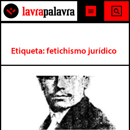
Etiqueta: fetichismo jurídico