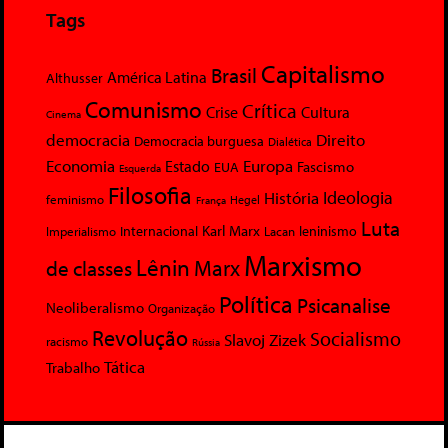
Tags
Capitalismo
Brasil
América Latina
Althusser
Comunismo
Crítica
Crise
Cultura
Cinema
democracia
Direito
Democracia burguesa
Dialética
Economia
Europa
Estado
Fascismo
EUA
Esquerda
Filosofia
Ideologia
História
feminismo
Hegel
França
Luta
Karl Marx
Internacional
Lacan
leninismo
Imperialismo
Marxismo
Lênin
Marx
de classes
Política
Psicanalise
Neoliberalismo
Organização
Revolução
Socialismo
Slavoj Zizek
racismo
Rússia
Tática
Trabalho