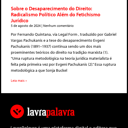
Sobre o Desaparecimento do Direito:
Radicalismo Político Além do Fetichismo
Jurídico
5 de agosto de 2024
Nenhum comentário
Por Fernando Quintana, via Legal Form , traduzido por Gabriel
Vargas Pachukanis e a tese do desaparecimento Evgeni
Pachukanis (1891–1937) continua sendo um dos mais
proeminentes teóricos do direito na tradição marxista (1).
“Uma ruptura metodológica na teoria jurídica materialista é
feita pela primeira vez por Evgeni Pachukanis (2).” Essa ruptura
metodológica a que Sonja Buckel
Leia mais »
LavraPalavra
é uma plataforma digital e editora que