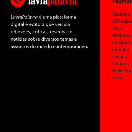
Páginas
Catálogo
LavraPalavra
é uma plataforma
ERP Subsc
digital e editora que veicula
Início
reflexões, críticas, resenhas e
Minha co
notícias sobre diversos temas e
Finalizar
assuntos do mundo contemporâneo.
Carrinho
Livraria
Colabore
Redes Soc
Sobre