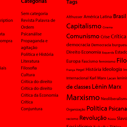
Categorias
Tags
Sem categoria
Brasil
América Latina
Althusser
ription
Revista Palavra de
Capitalismo
Ordem
Cinema
nta
Psicanálise
Comunismo
Crítica
Crise
 compra
Propaganda e
democracia
Democracia burgues
agitação
Economia
Direito
Estad
Esquerda
Política e História
Fil
Europa
Literatura
Fascismo
feminismo
iais
Filosofia
Ideologia
História
Im
Hegel
França
Cultura
Karl Marx
Internacional
Lacan
lenin
Crítica do direito
Lênin
Marx
de classes
Crítica do direito
Marxismo
Crítica da Economia
Neoliberalism
Crítica
Política
Psicana
Conjuntura
Organização
Revolução
Slavo
racismo
Rússia
Socialismo
Tática