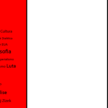
Cultura
a
Dialética
o
EUA
osofia
perialismo
Luta
ismo
o
lise
j Zizek