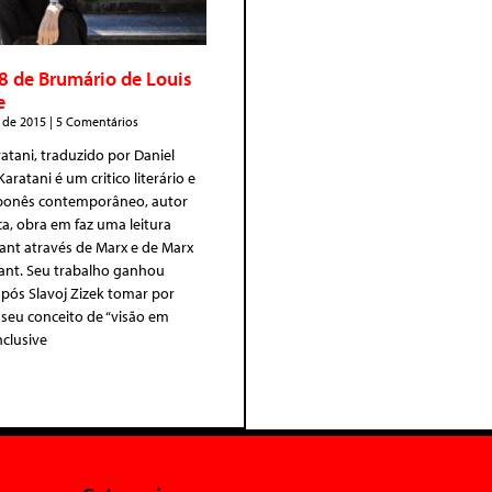
8 de Brumário de Louis
e
 de 2015
5 Comentários
ratani, traduzido por Daniel
Karatani é um critico literário e
ponês contemporâneo, autor
ica, obra em faz uma leitura
Kant através de Marx e de Marx
ant. Seu trabalho ganhou
 após Slavoj Zizek tomar por
seu conceito de “visão em
nclusive