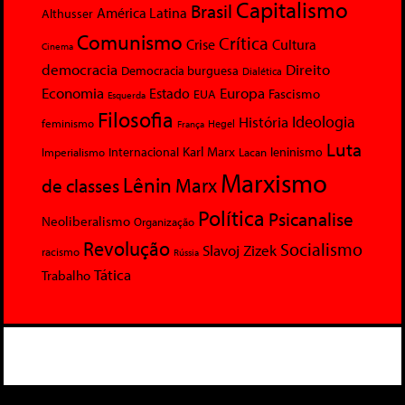
Capitalismo
Brasil
América Latina
Althusser
Comunismo
Crítica
Crise
Cultura
Cinema
democracia
Direito
Democracia burguesa
Dialética
Economia
Europa
Estado
Fascismo
EUA
Esquerda
Filosofia
Ideologia
História
feminismo
Hegel
França
Luta
Karl Marx
Internacional
Lacan
leninismo
Imperialismo
Marxismo
Lênin
Marx
de classes
Política
Psicanalise
Neoliberalismo
Organização
Revolução
Socialismo
Slavoj Zizek
racismo
Rússia
Tática
Trabalho