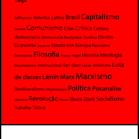
Capitalismo
Brasil
América Latina
Althusser
Comunismo
Crítica
Crise
Cultura
Cinema
democracia
Direito
Democracia burguesa
Dialética
Economia
Europa
Estado
Fascismo
EUA
Esquerda
Filosofia
Ideologia
História
feminismo
Hegel
França
Luta
Karl Marx
Internacional
Lacan
leninismo
Imperialismo
Marxismo
Lênin
Marx
de classes
Política
Psicanalise
Neoliberalismo
Organização
Revolução
Socialismo
Slavoj Zizek
racismo
Rússia
Tática
Trabalho