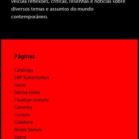
veicula reflexões, críticas, resenhas e notícias sobre
diversos temas e assuntos do mundo
contemporâneo.
Páginas
Catálogo
ERP Subscription
Início
Minha conta
Finalizar compra
Carrinho
Livraria
Colabore
Redes Sociais
Sobre