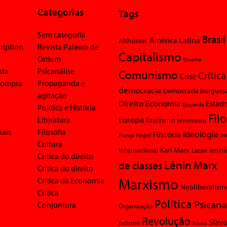
Categorias
Tags
Sem categoria
Brasil
América Latina
Althusser
ription
Revista Palavra de
Capitalismo
Ordem
Cinema
nta
Psicanálise
Comunismo
Crítica
Crise
 compra
Propaganda e
democracia
Democracia burgues
agitação
Economia
Direito
Estad
Esquerda
Política e História
Fil
Europa
Literatura
Fascismo
feminismo
iais
Filosofia
Ideologia
História
Im
Hegel
França
Cultura
Karl Marx
Internacional
Lacan
lenin
Crítica do direito
Lênin
Marx
de classes
Crítica do direito
Marxismo
Crítica da Economia
Neoliberalism
Crítica
Política
Psicana
Conjuntura
Organização
Revolução
Slavo
racismo
Rússia