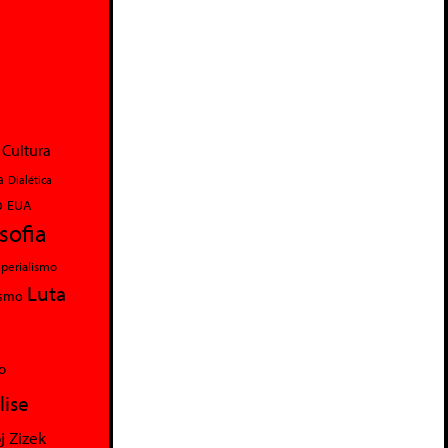
Cultura
a
Dialética
o
EUA
osofia
perialismo
Luta
ismo
o
lise
j Zizek