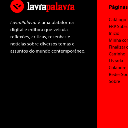
Páginas
Catálogo
LavraPalavra
é uma plataforma
ERP Subsc
digital e editora que veicula
Início
reflexões, críticas, resenhas e
Minha co
notícias sobre diversos temas e
Finalizar
assuntos do mundo contemporâneo.
Carrinho
Livraria
Colabore
Redes Soc
Sobre