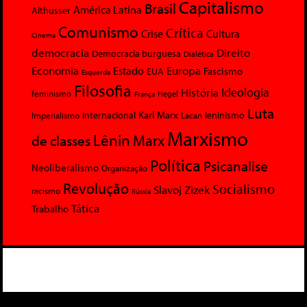
Capitalismo
Brasil
América Latina
Althusser
Comunismo
Crítica
Crise
Cultura
Cinema
democracia
Direito
Democracia burguesa
Dialética
Economia
Europa
Estado
Fascismo
EUA
Esquerda
Filosofia
Ideologia
História
feminismo
Hegel
França
Luta
Karl Marx
Internacional
Lacan
leninismo
Imperialismo
Marxismo
Lênin
Marx
de classes
Política
Psicanalise
Neoliberalismo
Organização
Revolução
Socialismo
Slavoj Zizek
racismo
Rússia
Tática
Trabalho