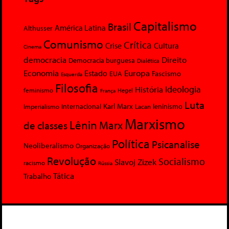
Capitalismo
Brasil
América Latina
Althusser
Comunismo
Crítica
Crise
Cultura
Cinema
democracia
Direito
Democracia burguesa
Dialética
Economia
Europa
Estado
Fascismo
EUA
Esquerda
Filosofia
Ideologia
História
feminismo
Hegel
França
Luta
Karl Marx
Internacional
Lacan
leninismo
Imperialismo
Marxismo
Lênin
Marx
de classes
Política
Psicanalise
Neoliberalismo
Organização
Revolução
Socialismo
Slavoj Zizek
racismo
Rússia
Tática
Trabalho