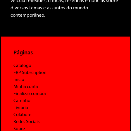
veicula reflexões, críticas, resenhas e notícias sobre
diversos temas e assuntos do mundo
contemporâneo.
Páginas
Catálogo
ERP Subscription
Início
Minha conta
Finalizar compra
Carrinho
Livraria
Colabore
Redes Sociais
Sobre