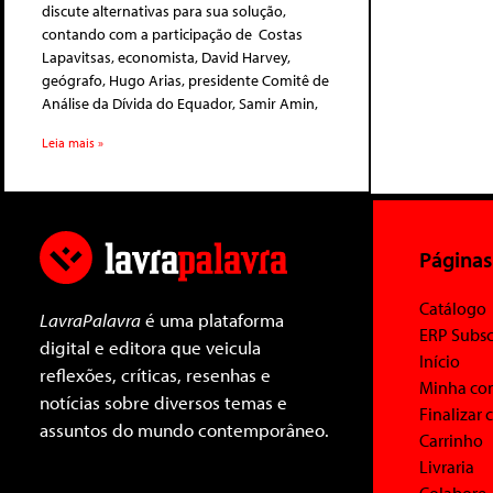
discute alternativas para sua solução,
contando com a participação de Costas
Lapavitsas, economista, David Harvey,
geógrafo, Hugo Arias, presidente Comitê de
Análise da Dívida do Equador, Samir Amin,
Leia mais »
Páginas
Catálogo
LavraPalavra
é uma plataforma
ERP Subsc
digital e editora que veicula
Início
reflexões, críticas, resenhas e
Minha co
notícias sobre diversos temas e
Finalizar
assuntos do mundo contemporâneo.
Carrinho
Livraria