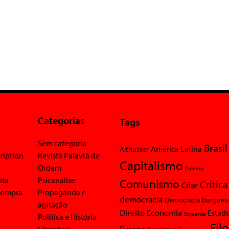
Categorias
Tags
Sem categoria
Brasil
América Latina
Althusser
ription
Revista Palavra de
Capitalismo
Ordem
Cinema
nta
Psicanálise
Comunismo
Crítica
Crise
 compra
Propaganda e
democracia
Democracia burgues
agitação
Economia
Direito
Estad
Esquerda
Política e História
Fil
Europa