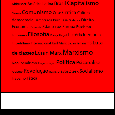
Capitalismo
Brasil
América Latina
Althusser
Comunismo
Crítica
Crise
Cultura
Cinema
democracia
Direito
Democracia burguesa
Dialética
Economia
Europa
Estado
Fascismo
EUA
Esquerda
Filosofia
Ideologia
História
feminismo
Hegel
França
Luta
Karl Marx
Internacional
Lacan
leninismo
Imperialismo
Marxismo
Lênin
Marx
de classes
Política
Psicanalise
Neoliberalismo
Organização
Revolução
Socialismo
Slavoj Zizek
racismo
Rússia
Tática
Trabalho